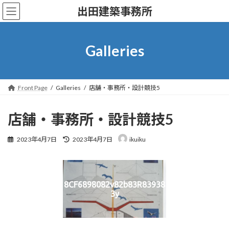
コ
ナ
出田建築事務所
ン
ビ
テ
ゲ
ン
ー
ツ
シ
Galleries
へ
ョ
ス
ン
キ
に
ッ
移
Front Page
Galleries
店舗・事務所・設計競技5
プ
動
店舗・事務所・設計競技5
最
2023年4月7日
2023年4月7日
ikuiku
終
更
新
日
時
8CF6898082v82b83R83938
:
3y