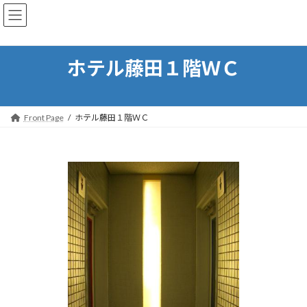
コ
ナ
出田建築事務所
ン
ビ
テ
ゲ
ン
ー
ツ
シ
ホテル藤田１階ＷＣ
へ
ョ
ス
ン
キ
に
ッ
移
Front Page
ホテル藤田１階ＷＣ
プ
動